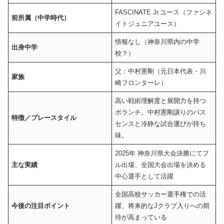
FASCINATE Jr.ユース（ファシネ
前所属（中学時代）
イトジュニアユース）
情報なし（神奈川県内の中学
出身中学
校？）
父：中村憲剛（元日本代表・川
家族
崎フロンターレ）
高い戦術理解度と展開力を持つ
ボランチ。中村憲剛譲りのパス
特徴／プレースタイル
センスと冷静な試合運びが持ち
味。
2025年 神奈川県大会決勝にてフ
主な実績
ル出場、全国大会出場を決める
中心選手として活躍
全国高校サッカー選手権での活
今後の注目ポイント
躍、将来的なJクラブ入りへの期
待が高まっている