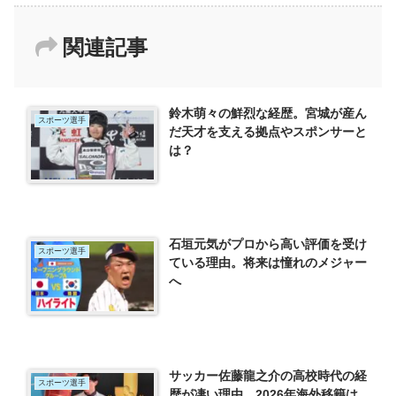
関連記事
鈴木萌々の鮮烈な経歴。宮城が産ん
スポーツ選手
だ天才を支える拠点やスポンサーと
は？
石垣元気がプロから高い評価を受け
スポーツ選手
ている理由。将来は憧れのメジャー
へ
サッカー佐藤龍之介の高校時代の経
スポーツ選手
歴が凄い理由。2026年海外移籍は