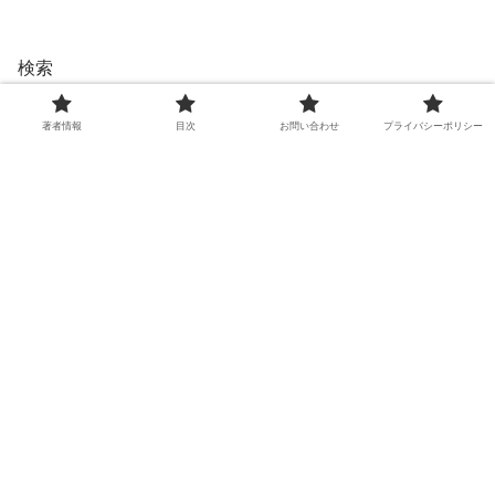
検索
検索
著者情報
目次
お問い合わせ
プライバシーポリシー
とし音(としお)
著者の名前：とし音(としお)
ライターのスキルを身につけたいと思い、すきま時間
を利用しブログに励んでいます。
具体的には人物を中心にエンタメ系の情報や、トレン
ドの話題などを発信し読者の悩みに答えます
・出身:京都