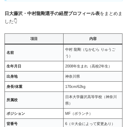
日大藤沢・中村龍剛選手の経歴プロフィール表
をまとめま
した👇
項目
内容
中村 龍剛（なかむら りゅうご
名前
う）
生年月日
2008年生まれ（高校2年生）
出身地
神奈川県
身長/体重
170cm/62kg
日本大学藤沢高等学校（神奈川
所属校
県）
ポジション
MF（ボランチ）
背番号
6（※大会によって変更あり）