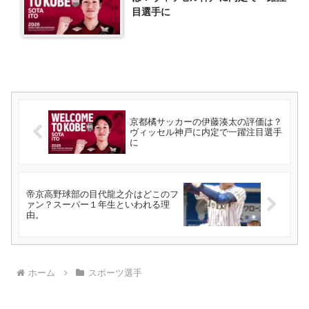
目選手に
京都橘サッカーの伊藤湊太の評価は？
ヴィッセル神戸に内定で一躍注目選手
に
帝京高野球部の目代龍之介はどこのフ
ァン？スーパー１年生といわれる理
由。
ホーム
スポーツ選手