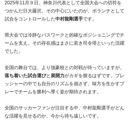
2025年11月９日、神奈川代表として全国大会への切符を
つかんだ日大藤沢。その中心にいたのが、ボランチとして
試合をコントロールした
中村龍剛選手
です。
県大会では冷静なパスワークと的確なポジショニングでチ
ームを支え、その存在感はまさに若き司令塔といった活躍
でした。
全国の舞台では、より強豪校との対戦が待っていますが、
落ち着いた試合運び
と
展開力
がカギを握るはずです。プレ
ッシャーの中でも自分のリズムを崩さず、味方を生かすプ
レーでチームを勝利へ導く姿が期待されます。
全国のサッカーファンが注目する中、中村龍剛選手がどん
な活躍を見せるのか、今から待ち遠しいです。