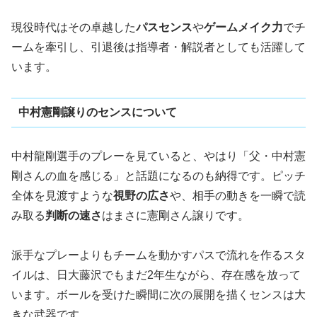
現役時代はその卓越した
パスセンス
や
ゲームメイク力
でチ
ームを牽引し、引退後は指導者・解説者としても活躍して
います。
中村憲剛譲りのセンスについて
中村龍剛選手のプレーを見ていると、やはり「父・中村憲
剛さんの血を感じる」と話題になるのも納得です。ピッチ
全体を見渡すような
視野の広さ
や、相手の動きを一瞬で読
み取る
判断の速さ
はまさに憲剛さん譲りです。
派手なプレーよりもチームを動かすパスで流れを作るスタ
イルは、日大藤沢でもまだ2年生ながら、存在感を放って
います。ボールを受けた瞬間に次の展開を描くセンスは大
きな武器です。