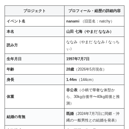
プロジェクト
プロフィール・経歴の詳細内容
イベント名
nanami
（旧芸名：natchy）
本名
山田 七海（やまだ ななみ）
ななみ（やまだ ななみ / なっち
読み方
ぃ）
生年月日
1997年7月7日
年齢
28歳
（2026年5月現在）
身長
1.44m
（144cm）
非公表
（小柄で華奢な体型か
体重
ら、30kg台後半〜40kg前後と推
測）
既婚
（2024年7月7日に同郷・沖
結婚の有無
縄の一般男性との結婚を発表）