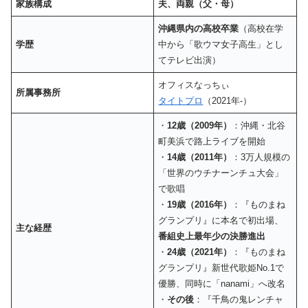
家族構成
夫、両親（父・母）
沖縄県内の高校卒業
（高校在学
学歴
中から「歌ウマ女子高生」とし
てテレビ出演）
オフィスなっちぃ
所属事務所
タイトプロ
（2021年-）
・
12歳（2009年）
：沖縄・北谷
町美浜で路上ライブを開始
・
14歳（2011年）
：3万人規模の
「世界のウチナーンチュ大会」
で歌唱
・
19歳（2016年）
：『ものまね
グランプリ』に本名で初出場、
主な経歴
番組史上最年少の決勝進出
・
24歳（2021年）
：『ものまね
グランプリ』新世代歌姫No.1で
優勝、同時に「nanami」へ改名
・
その後
：『千鳥の鬼レンチャ