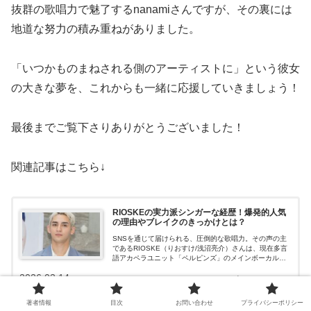
抜群の歌唱力で魅了するnanamiさんですが、その裏には
地道な努力の積み重ねがありました。
「いつかものまねされる側のアーティストに」という彼女
の大きな夢を、これからも一緒に応援していきましょう！
最後までご覧下さりありがとうございました！
関連記事はこちら↓
RIOSKEの実力派シンガーな経歴！爆発的人気
の理由やブレイクのきっかけとは？
SNSを通じて届けられる、圧倒的な歌唱力。その声の主
であるRIOSKE（りおすけ/浅沼亮介）さんは、現在多言
語アカペラユニット「ペルピンズ」のメインボーカルと
して、多くのリスナーを魅了しています。一聴して耳を
2026.03.14
trypopo.com
奪われるその歌声は、一朝一夕に完...
著者情報
目次
お問い合わせ
プライバシーポリシー