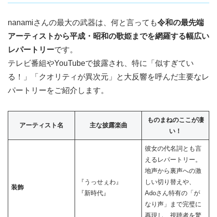
nanamiさんの最大の武器は、何と言っても
令和の最先端
アーティストから平成・昭和の歌姫までを網羅する幅広い
レパートリー
です。
テレビ番組やYouTubeで披露され、特に「似すぎてい
る！」「クオリティが異次元」と大反響を呼んだ主要なレ
パートリーをご紹介します。
ものまねのここが凄
アーティスト名
主な披露楽曲
い！
彼女の代名詞とも言
えるレパートリー。
地声から裏声への激
『うっせぇわ』
しい切り替えや、
装飾
『新時代』
Adoさん特有の「が
なり声」まで完璧に
再現し、視聴者を驚