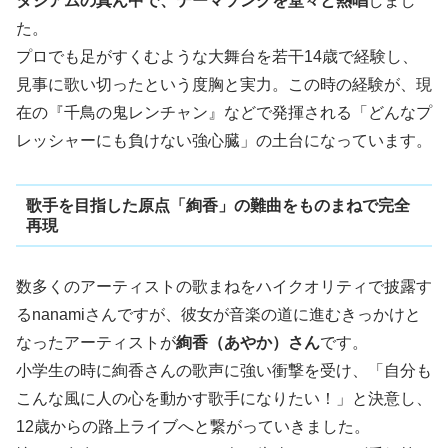
タジアムの真ん中で、テーマソングを堂々と熱唱
しまし
た。
プロでも足がすくむような大舞台を若干14歳で経験し、
見事に歌い切ったという度胸と実力。この時の経験が、現
在の『千鳥の鬼レンチャン』などで発揮される「どんなプ
レッシャーにも負けない強心臓」の土台になっています。
歌手を目指した原点「絢香」の難曲をものまねで完全
再現
数多くのアーティストの歌まねをハイクオリティで披露す
るnanamiさんですが、彼女が音楽の道に進むきっかけと
なったアーティストが
絢香（あやか）さん
です。
小学生の時に絢香さんの歌声に強い衝撃を受け、「自分も
こんな風に人の心を動かす歌手になりたい！」と決意し、
12歳からの路上ライブへと繋がっていきました。