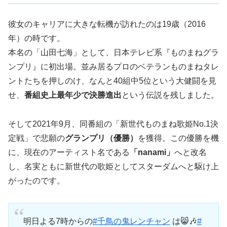
彼女のキャリアに大きな転機が訪れたのは19歳（2016
年）の時です。
本名の「山田七海」として、日本テレビ系『ものまねグラ
ンプリ』に初出場。並み居るプロのベテランものまねタレ
ントたちを押しのけ、なんと40組中5位という大健闘を見
せ、
番組史上最年少で決勝進出
という伝説を残しました。
そして2021年9月、同番組の「新世代ものまね歌姫No.1決
定戦」で悲願の
グランプリ（優勝）
を獲得。この優勝を機
に、現在のアーティスト名である
「nanami」
へと改名
し、名実ともに新世代の歌姫としてスターダムへと駆け上
がったのです。
明日よる7時からの
#千鳥の鬼レンチャン
は😸🎶
#