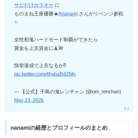
サビだけカラオケ
に
ものまね王座優勝🔥
#nanami
さんがリベンジ参戦
✨
女性初鬼ハードモード制覇ができたら
賞金を上京資金に🗼🌺
快挙達成で上京なるか⁉️
pic.twitter.com/4hsbaB4ZMn
— 【公式】千鳥の鬼レンチャン (@oni_renchan)
May 23, 2026
nanamiの経歴とプロフィールのまとめ