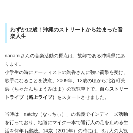
わずか12歳！沖縄のストリートから始まった音
楽人生
nanamiさんの音楽活動の原点は、故郷である沖縄県にあ
ります。
小学生の時にアーティストの絢香さんに強い衝撃を受け、
歌手になることを決意。2009年、12歳の頃から北谷町美
浜（ちゃたんちょうみはま）の観覧車下で、自ら
ストリー
トライブ（路上ライブ）
をスタートさせました。
当時は「natchy（なっちぃ）」の名義でインディーズ活動
を行っており、地道にマイク一本で通行人の足を止める生
活を何年も継続。14歳（2011年）の時には、3万人の大観