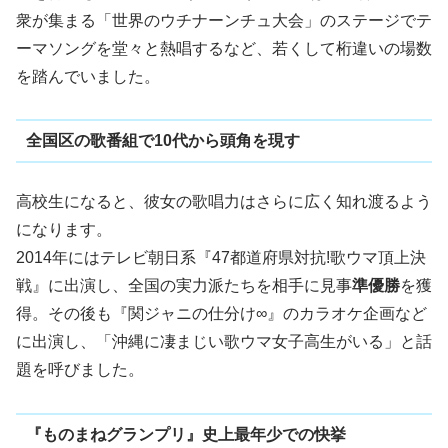
衆が集まる「世界のウチナーンチュ大会」のステージでテ
ーマソングを堂々と熱唱するなど、若くして桁違いの場数
を踏んでいました。
全国区の歌番組で10代から頭角を現す
高校生になると、彼女の歌唱力はさらに広く知れ渡るよう
になります。
2014年にはテレビ朝日系『47都道府県対抗!歌ウマ頂上決
戦』に出演し、全国の実力派たちを相手に見事
準優勝
を獲
得。その後も『関ジャニの仕分け∞』のカラオケ企画など
に出演し、「沖縄に凄まじい歌ウマ女子高生がいる」と話
題を呼びました。
『ものまねグランプリ』史上最年少での快挙