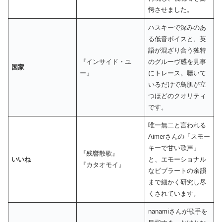
愕させました。
ハスキーで深みのあ
る低音ボイスと、英
語が混ざり合う独特
『インサイド・ユ
のグルーヴ感を見事
国家
ー』
にトレース。聴いて
いるだけで鳥肌が立
つほどのクオリティ
です。
唯一無二と言われる
Aimerさんの「スモー
キーで甘い歌声」
『残響散歌』
いいね
と、エモーショナル
『カタオモイ』
なビブラートの余韻
まで細かく研究し尽
くされています。
nanamiさんが歌手を