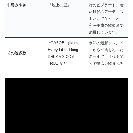
中島みゆき
『地上の星』
特のビブラート。若
い世代のアーティス
トだけでなく、昭
和〜平成の歌姫まで
網羅しています。
YOASOBI（ikura）
令和の最新トレンド
Every Little Thing
曲から平成を彩った
その他多数
DREAMS COME
名曲まで、世代を問
TRUE など
わず幅広い歌まねを