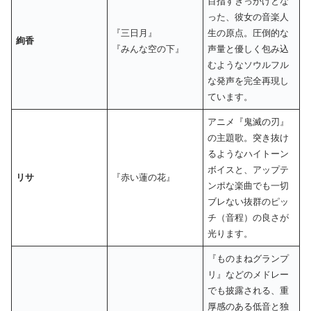
目指すきっかけとな
った、彼女の音楽人
『三日月』
生の原点。圧倒的な
絢香
『みんな空の下』
声量と優しく包み込
むようなソウルフル
な発声を完全再現し
ています。
アニメ『鬼滅の刃』
の主題歌。突き抜け
るようなハイトーン
ボイスと、アップテ
リサ
『赤い蓮の花』
ンポな楽曲でも一切
ブレない抜群のピッ
チ（音程）の良さが
光ります。
『ものまねグランプ
リ』などのメドレー
でも披露される、重
厚感のある低音と独