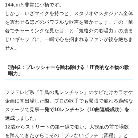
144cmと非常に小柄です。
しかし、いざマイクを持つと、スタジオやスタジアム全体
を震わせるほどのパワフルな歌声を響かせます。この「華
奢でチャーミングな見た目」と「規格外の歌唱力」の凄ま
じいギャップに、一瞬で心を掴まれるファンが後を絶ちま
せん。
理由2：プレッシャーを跳ね除ける「圧倒的な本物の歌
唱力」
フジテレビ系『千鳥の鬼レンチャン』のサビだけカラオケ
企画に初出場した際、プロの歌手でも緊張で崩れる過酷な
ステージで見事
一発で10レンチャン（10曲連続成功）を
達成
しました。
12歳からストリートの第一線で歌い、大観衆の前で場数
を踏んできたからこその「ブレないピッチ（音程）」と