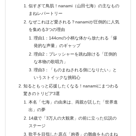
似すぎて鳥肌！nanami（山田七海）の主なもの
まねレパートリー
なぜこれほど愛される？nanamiが圧倒的に人気
を集める3つの理由
理由1：144cmの小柄な体から放たれる「爆
発的な声量」のギャップ
理由2：プレッシャーを跳ね除ける「圧倒的
な本物の歌唱力」
理由3：「ものまねされる側になりたい」と
いうストイックな挑戦心
知るともっと応援したくなる！nanamiにまつわる
驚きのトリビア3選
本名「七海」の由来は、両親が託した「世界進
出」の夢
14歳で「3万人の大観衆」の前に立った伝説の
ステージ
歌手を目指した原点「絢香」の難曲をものまね