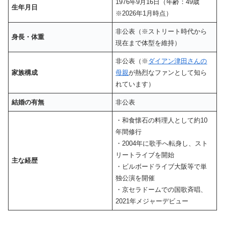
1976年9月16日（年齢：49歳
生年月日
※2026年1月時点）
非公表（※ストリート時代から
身長・体重
現在まで体型を維持）
非公表（※
ダイアン津田さんの
家族構成
母親
が熱烈なファンとして知ら
れています）
結婚の有無
非公表
・和食懐石の料理人として約10
年間修行
・2004年に歌手へ転身し、スト
リートライブを開始
主な経歴
・ビルボードライブ大阪等で単
独公演を開催
・京セラドームでの国歌斉唱、
2021年メジャーデビュー