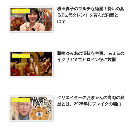
横田真子のマルチな経歴！勢いのあ
芸能タレント
るZ世代タレントを育んだ両親と
は？
藤崎ゆみあの演技を考察。netflixの
芸能タレント
イクサガミでヒロイン役に抜擢
クリエイターのおぎゃんの高IQの経
芸能タレント
歴とは。2025年にブレイクの理由