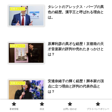
タレントのアレックス・バーブの異
芸能タレント
色の経歴。漢字王と呼ばれる理由と
は。
原摩利彦の異才な経歴！京都発の天
芸能タレント
才音楽家の評判や売れたきっかけと
は？
安達奈緒子の輝く経歴！脚本家の頂
芸能タレント
点に立つ理由と評判の代表作品と
は？
著者情報
目次
お問い合わせ
プライバシーポリシー