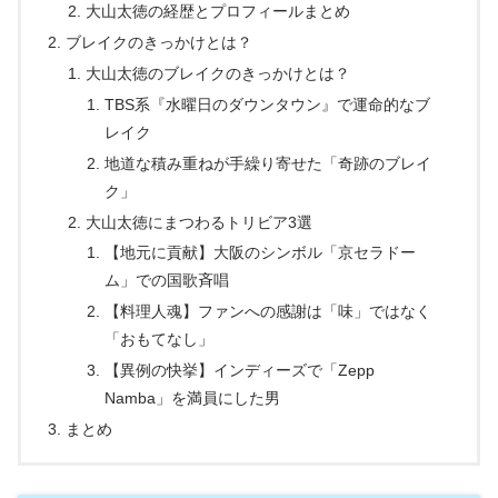
大山太徳の経歴とプロフィールまとめ
ブレイクのきっかけとは？
大山太徳のブレイクのきっかけとは？
TBS系『水曜日のダウンタウン』で運命的なブ
レイク
地道な積み重ねが手繰り寄せた「奇跡のブレイ
ク」
大山太徳にまつわるトリビア3選
【地元に貢献】大阪のシンボル「京セラドー
ム」での国歌斉唱
【料理人魂】ファンへの感謝は「味」ではなく
「おもてなし」
【異例の快挙】インディーズで「Zepp
Namba」を満員にした男
まとめ