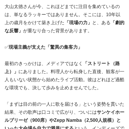
大山太徳さんが今、これほどまでに注目を集めているの
は、単なるラッキーではありません。そこには、10年以
上の歳月をかけて築き上げた
「現場の力」
と、ある
「劇的
な反響」
が重なり合った背景があります。
✅
現場主義が支えた「驚異の集客力」
最初のきっかけは、メディアではなく
「ストリート（路
上）」
にありました。料理人から転身した直後、観客が一
人もいない状態から始めたライブ活動。彼はどれほど過酷
な環境でも、決して歩みを止めませんでした。
「まずは目の前の一人に歌を届ける」という姿勢を貫いた
結果、その歌声は口コミで広がり、ついには
サンケイホー
ルブリーゼ（900席）やZepp Namba（2,500人規模）と
いった大会場を自力で満員にする
という、インディーズで