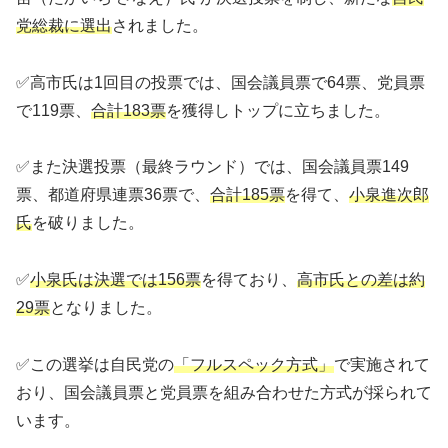
党総裁に選出
されました。
✅高市氏は1回目の投票では、国会議員票で64票、党員票
で119票、
合計183票
を獲得しトップに立ちました。
✅また決選投票（最終ラウンド）では、国会議員票149
票、都道府県連票36票で、
合計185票
を得て、
小泉進次郎
氏
を破りました。
✅
小泉氏は決選では156票
を得ており、
高市氏との差は約
29票
となりました。
✅この選挙は自民党の
「フルスペック方式」
で実施されて
おり、国会議員票と党員票を組み合わせた方式が採られて
います。