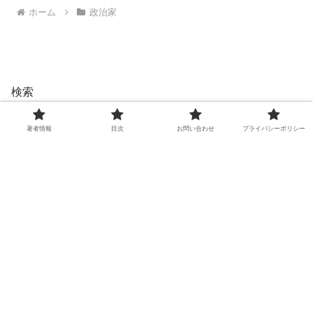
ホーム
政治家
検索
検索
著者情報
目次
お問い合わせ
プライバシーポリシー
とし音(としお)
著者の名前：とし音(としお)
ライターのスキルを身につけたいと思い、すきま時間
を利用しブログに励んでいます。