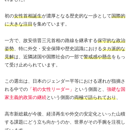
初の
女性首相誕生
が濃厚となる歴史的な一歩として
国際的
に大きな注目
を集めています。
一方で、故安倍晋三元首相の路線を継承する
保守的な政治
姿勢
、特に外交・安全保障や歴史認識における
タカ派的な
見解
は、近隣諸国や国際社会の一部で
警戒感や懸念
をもっ
て受け止められています。
この選出は、日本のジェンダー平等における遅れが指摘さ
れる中での
「初の女性リーダー」
という側面と、
強硬な国
家主義的政策の継続
という側面の
両極で語られており
、
高市新総裁が今後、経済再生や外交の安定化といった山積
する課題にどう立ち向かうのか、世界がその手腕を注視し