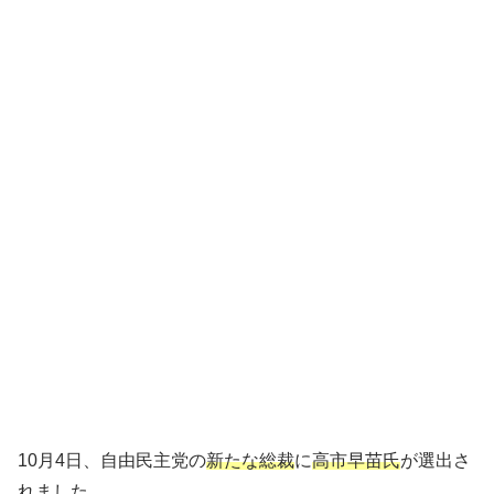
10月4日、自由民主党の
新たな総裁
に
高市早苗氏
が選出さ
れました。