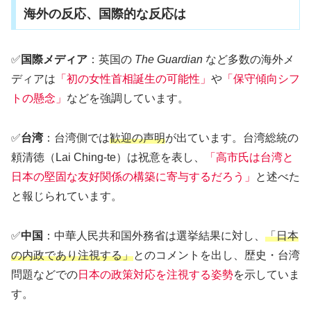
海外の反応、国際的な反応は
✅
国際メディア
：英国の
The Guardian
など多数の海外メ
ディアは
「初の女性首相誕生の可能性」
や
「保守傾向シフ
トの懸念」
などを強調しています。
✅
台湾
：台湾側では
歓迎の声明
が出ています。台湾総統の
頼清徳（Lai Ching-te）は祝意を表し、
「高市氏は台湾と
日本の堅固な友好関係の構築に寄与するだろう」
と述べた
と報じられています。
✅
中国
：中華人民共和国外務省は選挙結果に対し、
「日本
の内政であり注視する」
とのコメントを出し、歴史・台湾
問題などでの
日本の政策対応を注視する姿勢
を示していま
す。