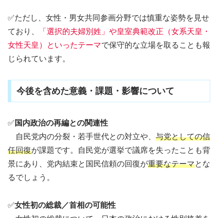
✅ただし、女性・男女共同参画分野では慎重な姿勢を見せ
ており、
「選択的夫婦別姓」や皇室典範改正（女系天皇・
女性天皇）といったテーマ
で保守的な立場を取ることも報
じられています。
今後を含めた意義・課題・影響について
✅
国内政治の再編との関連性
自民党内の分裂・若手世代との対立や、
与党としての信
任回復
が課題です。自民党が選挙で議席を失ったことも背
景にあり、党内結束と国民信頼の回復が
重要なテーマ
とな
るでしょう。
✅
女性初の総裁／首相の可能性