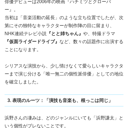
俳優デビューは2006年の映画『ハチミツとクローバ
ー』。
当初は「音楽活動の延長」のような立ち位置でしたが、次
第にその独特なキャラクターが制作陣の目に留まり、
NHK連続テレビ小説
『とと姉ちゃん』
や、特撮ドラマ
『仮面ライダードライブ』
など、数々の話題作に出演する
ことになります。
シリアスな演技から、少し情けなくて愛らしいキャラクタ
ーまで演じ分ける「唯一無二の個性派俳優」としての地位
を確立しました。
3. 表現のルーツ：「演技も音楽も、根っこは同じ」
浜野さんの凄みは、どのジャンルにいても「浜野謙太」と
いう個性がブレないことです。