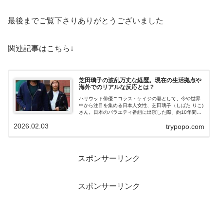
最後までご覧下さりありがとうございました
関連記事はこちら↓
芝田璃子の波乱万丈な経歴。現在の生活拠点や
海外でのリアルな反応とは？
ハリウッド俳優ニコラス・ケイジの妻として、今や世界
中から注目を集める日本人女性、芝田璃子（しばた りこ)
さん。日本のバラエティ番組に出演した際、約10年間を
児童養護施設で過ごしたという壮絶な生い立ちを赤裸々
2026.02.03
trypopo.com
に告白し、日本中を驚かせました。そ...
スポンサーリンク
スポンサーリンク