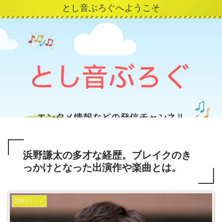
とし音ぶろぐへようこそ
浜野謙太の多才な経歴。ブレイクのき
っかけとなった出演作や楽曲とは。
芸能タレント