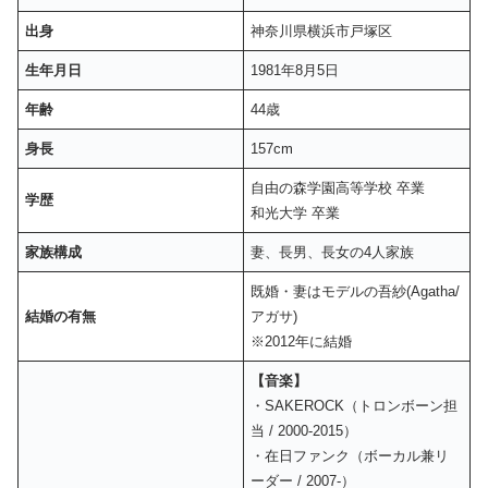
出身
神奈川県横浜市戸塚区
生年月日
1981年8月5日
年齢
44歳
身長
157cm
自由の森学園高等学校 卒業
学歴
和光大学 卒業
家族構成
妻、長男、長女の4人家族
既婚・妻はモデルの吾紗(Agatha/
結婚の有無
アガサ)
※2012年に結婚
【音楽】
・SAKEROCK（トロンボーン担
当 / 2000-2015）
・在日ファンク（ボーカル兼リ
ーダー / 2007-）