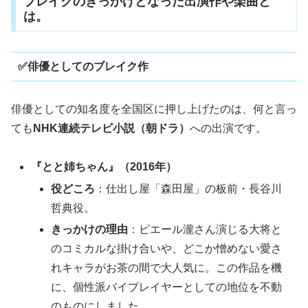
ブレイクのきっかけとなった出演作や楽曲と
は。
✅俳優としてのブレイク作
俳優としての知名度を全国区に押し上げたのは、何と言っ
ても
NHK連続テレビ小説（朝ドラ）
への出演です。
『とと姉ちゃん』（2016年）
役どころ
：仕出し屋「森田屋」の板前・長谷川
哲典役。
きっかけの理由
：ピエール瀧さん演じる大将と
のコミカルな掛け合いや、どこか憎めない愛さ
れキャラがお茶の間で大人気に。この作品を機
に、個性派バイプレイヤーとしての地位を不動
のものにしました。