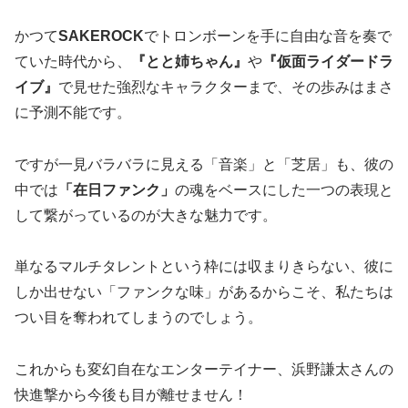
かつて
SAKEROCK
でトロンボーンを手に自由な音を奏で
ていた時代から、
『とと姉ちゃん』
や
『仮面ライダードラ
イブ』
で見せた強烈なキャラクターまで、その歩みはまさ
に予測不能です。
ですが一見バラバラに見える「音楽」と「芝居」も、彼の
中では
「在日ファンク」
の魂をベースにした一つの表現と
して繋がっているのが大きな魅力です。
単なるマルチタレントという枠には収まりきらない、彼に
しか出せない「ファンクな味」があるからこそ、私たちは
つい目を奪われてしまうのでしょう。
これからも変幻自在なエンターテイナー、浜野謙太さんの
快進撃から今後も目が離せません！