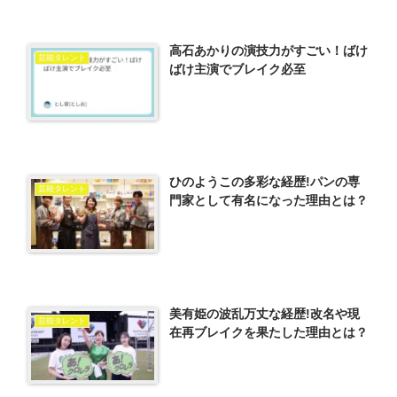
高石あかりの演技力がすごい！ばけ
芸能タレント
ばけ主演でブレイク必至
ひのようこの多彩な経歴!パンの専
芸能タレント
門家として有名になった理由とは？
美有姫の波乱万丈な経歴!改名や現
芸能タレント
在再ブレイクを果たした理由とは？