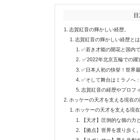
目
志賀紅音の輝かしい経歴。
志賀紅音の輝かしい経歴と
✅若き才能の開花と国内
✅2022年北京五輪での躍
✅日本人初の快挙！世界最
✅そして舞台はミラノへ
志賀紅音の経歴やプロフ
ホッケーの天才を支える現在の
ホッケーの天才を支える現
【天才】圧倒的な個の力
【拠点】世界を渡り歩く