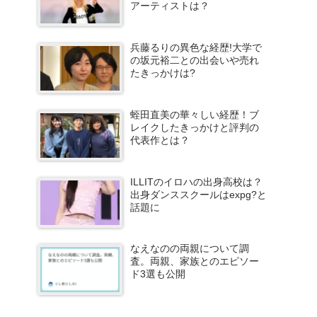
アーティストは？
兵藤るりの異色な経歴!大学で
の坂元裕二との出会いや売れ
たきっかけは?
蛭田直美の華々しい経歴！ブ
レイクしたきっかけと評判の
代表作とは？
ILLITのイロハの出身高校は？
出身ダンススクールはexpg?と
話題に
なえなのの両親について調
査。両親、家族とのエピソー
ド3選も公開