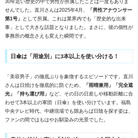
30年近い歴史の中で男性が所属したことは一度もありま
せんでした。直川さんは2025年4月、
「男性アナウンサー
第1号」
として所属。これは業界内でも「歴史的な出来
事」として大きな話題となりました。まさに、彼の個性が
事務所の概念さえも変えた瞬間です。
日傘は「用途別」に3本以上を使い分ける！
「美容男子」の徹底ぶりを象徴するエピソードです。直川
さんは日焼けを徹底的に防ぐため、
「雨晴兼用」「完全遮
光」「持ち運び用」
など、その日の日差しや移動距離に合
わせて3本以上の軍団（日傘）を使い分けています。福島
中央テレビ時代、中継現場でも隙あらば日陰を探す姿は、
ファンの間ではもはやお馴染みの光景でした。