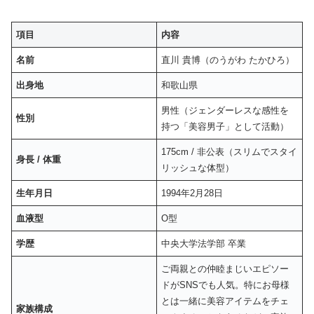
項目
内容
名前
直川 貴博（のうがわ たかひろ）
出身地
和歌山県
男性（ジェンダーレスな感性を
性別
持つ「美容男子」として活動）
175cm / 非公表（スリムでスタイ
身長 / 体重
リッシュな体型）
生年月日
1994年2月28日
血液型
O型
学歴
中央大学法学部 卒業
ご両親との仲睦まじいエピソー
ドがSNSでも人気。特にお母様
とは一緒に美容アイテムをチェ
家族構成