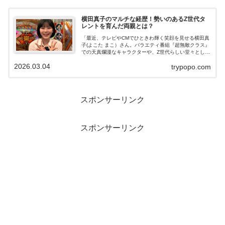
横田真子のマルチな経歴！勢いのあるZ世代タ
レントを育んだ両親とは？
「最近、テレビやCMでひときわ輝く笑顔を見せる横田真
子(よこた まこ）さん。バラエティ番組『超無敵クラス』
での天真爛漫なキャラクターや、Z世代らしい堂々とした
振る舞いに『この子は一体何者？』と目を奪われた方も
2026.03.04
trypopo.com
多いはず。実は彼女、単なる新人タ...
スポンサーリンク
スポンサーリンク