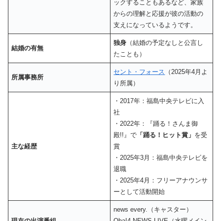
ックすることもあるなど、家族
からの理解と応援が彼の活動の
支えになっているようです。
独身
（結婚の予定なしと公言し
結婚の有無
たことも）
セント・フォース
（2025年4月よ
所属事務所
り所属）
・2017年：福島中央テレビに入
社
・2022年：『踊る！さんま御
殿!!』で
「踊る！ヒット賞」
を受
主な経歴
賞
・2025年3月：福島中央テレビを
退職
・2025年4月：フリーアナウンサ
ーとして活動開始
news every.（キャスター）
現在の出演番組
Oha!4 NEWS LIVE（水曜メイン