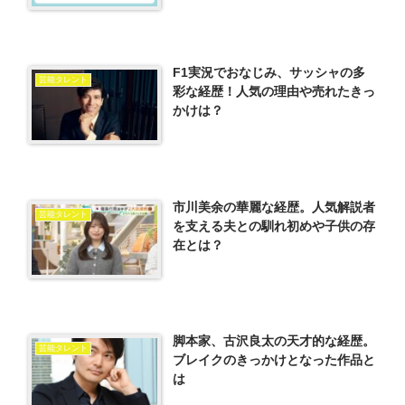
F1実況でおなじみ、サッシャの多
芸能タレント
彩な経歴！人気の理由や売れたきっ
かけは？
市川美余の華麗な経歴。人気解説者
芸能タレント
を支える夫との馴れ初めや子供の存
在とは？
脚本家、古沢良太の天才的な経歴。
芸能タレント
ブレイクのきっかけとなった作品と
は