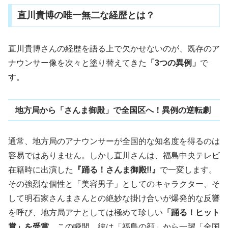
直川貴博の唯一無二な経歴とは？
直川貴博さんの経歴を語る上で欠かせないのが、既存のア
ナウンサー像を次々と塗り替えてきた
「3つの異例」
で
す。
地方局から「さんま御殿」で全国区へ！異例の逆転劇
通常、地方局のアナウンサーが全国的な知名度を得るのは
容易ではありません。しかし直川さんは、福島中央テレビ
在籍時に出演した
『踊る！さんま御殿!!』
で一変します。
その強烈な個性と「美容男子」としてのキャラクター、そ
して明石家さんまさんとの絶妙な掛け合いが爆発的な反響
を呼び、地方局アナとしては極めて珍しい
「踊る！ヒット
賞」を受賞
。この瞬間、彼は「福島の顔」から一躍「全国