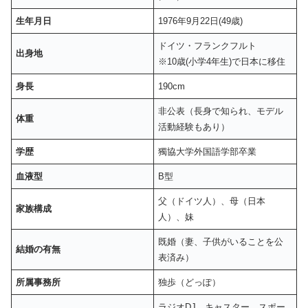
生年月日
1976年9月22日(49歳)
ドイツ・フランクフルト
出身地
※10歳(小学4年生)で日本に移住
身長
190cm
非公表（長身で知られ、モデル
体重
活動経験もあり）
学歴
獨協大学外国語学部卒業
血液型
B型
父（ドイツ人）、母（日本
家族構成
人）、妹
既婚（妻、子供がいることを公
結婚の有無
表済み）
所属事務所
独歩（どっぽ）
ラジオDJ、キャスター、スポー