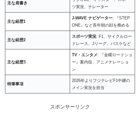
主な肩書き
ツ実況、ナレーター
J-WAVE ナビゲーター
: 『STEP
主な経歴1
ONE』など長年朝の顔を務める
スポーツ実況
: F1、サイクルロー
主な経歴2
ドレース、Jリーグ、バスケなど
TV・エンタメ
: 『金曜ロードショ
主な経歴3
ー』案内役、アニメナレーショ
ン
2026年よりフジテレビF1中継の
特筆事項
メイン実況を担当
スポンサーリンク